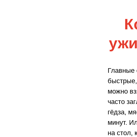
К
ужи
Главные 
быстрые,
можно вз
часто за
гёдза, м
минут. Ил
на стол,