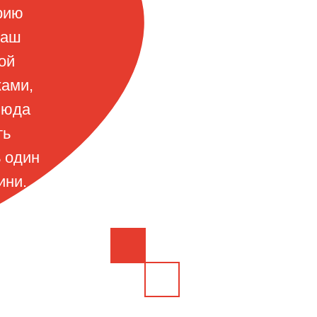
рию
Наш
ой
ками,
люда
ть
 один
ини.