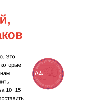
й,
аков
о. Это
 которые
 нам
пить
за 10−15
 поставить