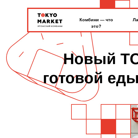
Комбини — что
Ла
это?
Новый TO
готовой еды