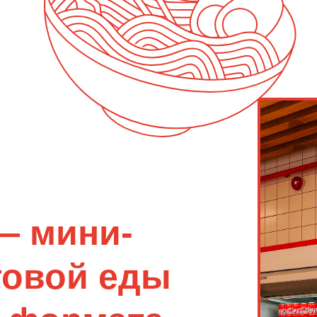
— мини-
товой еды