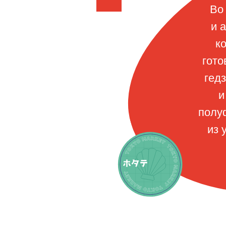
Во
и 
к
гото
гед
и
полу
из 