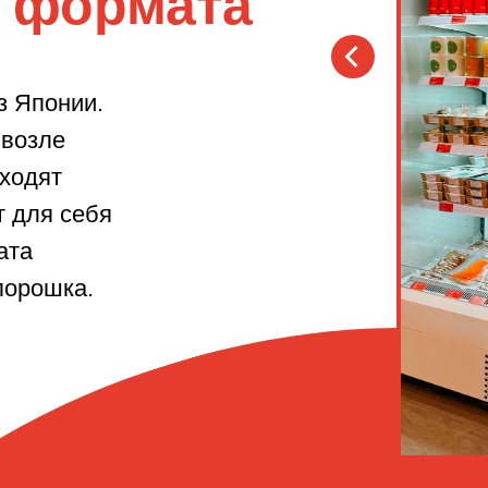
о формата
з Японии.
 возле
аходят
т для себя
ата
порошка.