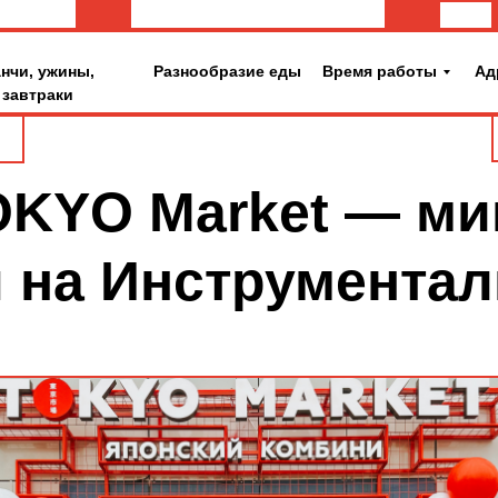
нчи, ужины,
Разнообразие еды
Время работы
Ад
завтраки
KYO Market — ми
 на Инструмента