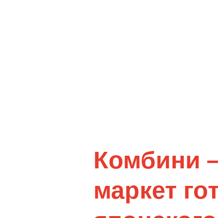
Комбини 
маркет го